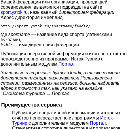
Вашей федерации или организации, проводящей
соревнования, выделяется подраздел на сайте
sport.ystok.ru
, называемый
директорием федерации
.
Адрес директория имеет вид:
http://sport.ystok.ru/
sportname/feddir
где
sportname
— название вида спорта (латинскими
буквами),
feddir
— имя директория федерации.
Публикация оперативной информации и итоговых отчётов
непосредственно из программы Исток-Турнир с
дополнительным модулем
Портал
.
Заглавные и строчные буквы в
feddir
, а также в имени
директория турнира различаются! Пользователи
страниц, размещённых на сервисе, должны набирать
адрес в точности так, как указано на вкладке
Свойства турнира → Портал.
Преимущества сервиса
Публикация оперативной информации и итоговых
отчётов непосредственно из программы
Исток-
Турнир
с дополнительным модулем
Портал
.
Стандартная структура директория и подразделов