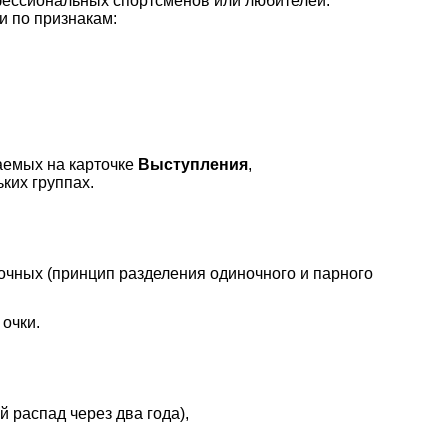
фессиональных спортсменов или любителей.
 по признакам:
жаемых на карточке
Выступления
,
ких группах.
ночных (принцип разделения одиночного и парного
очки.
 распад через два года),