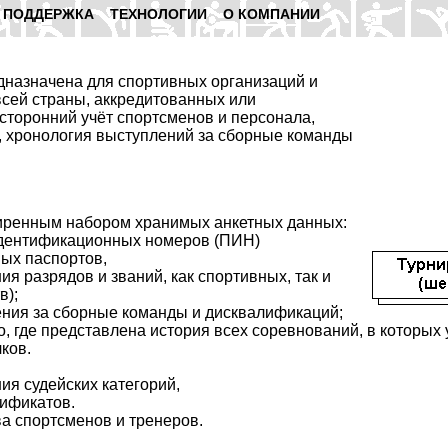
ПОДДЕРЖКА
ТЕХНОЛОГИИ
O КОМПАНИИ
дназначена для спортивных организаций и
сей страны, аккредитованных или
сторонний учёт спортсменов и персонала,
, хронология выступлений за сборные команды
иренным набором хранимых анкетных данных:
дентификационных номеров (ПИН)
ных паспортов,
я разрядов и званий, как спортивных, так и
в);
ния за сборные команды и дисквалификаций;
, где представлена история всех соревнований, в которых у
ков.
ия судейских категорий,
тификатов.
а спортсменов и тренеров.