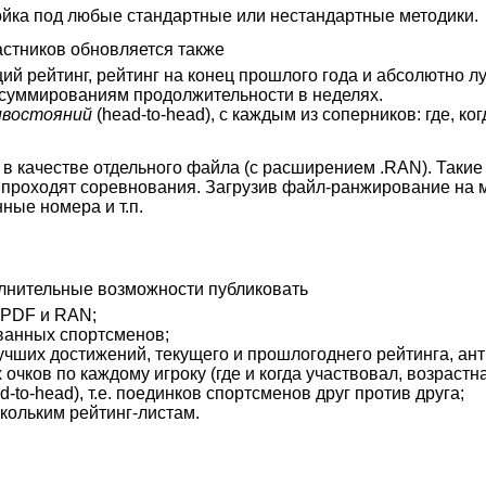
ойка под любые стандартные или нестандартные методики.
астников обновляется также
щий рейтинг, рейтинг на конец прошлого года и абсолютно 
 суммированиям продолжительности в неделях.
ивостояний
(head-to-head), с каждым из соперников: где, ког
в качестве отдельного файла (с расширением .RAN). Таки
е проходят соревнования. Загрузив файл-ранжирование на м
ные номера и т.п.
лнительные возможности публиковать
 PDF и RAN;
ванных спортсменов;
чших достижений, текущего и прошлогоднего рейтинга, антр
ков по каждому игроку (где и когда участвовал, возрастная
to-head), т.е. поединков спортсменов друг против друга;
кольким рейтинг-листам.