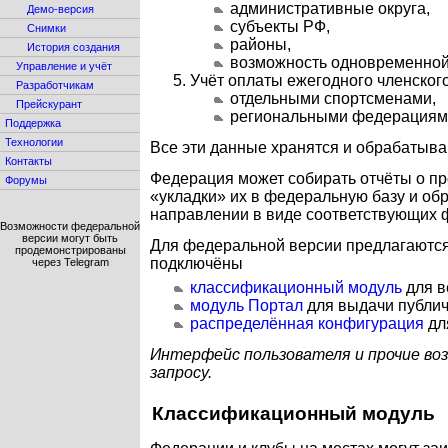
административные округа,
Демо-версия
субъекты РФ,
Снимки
районы,
История создания
возможность одновременной п
Управление и учёт
Учёт оплаты ежегодного членског
Разработчикам
отдельными спортсменами,
Прейскурант
региональными федерациям
Поддержка
Технологии
Все эти данные хранятся и обрабатыв
Контакты
Федерация может собирать отчёты о пр
Форумы
укладки
их в федеральную базу и об
направлении в виде соответствующих 
Возможности федеральной
версии могут быть
Для федеральной версии предлагаются
продемонстрированы
подключёны
через Telegram
классификационный модуль
для в
модуль Портал
для выдачи публич
распределённая конфигурация
дл
Интерфейс пользователя и прочие во
запросу.
Классификационный модуль