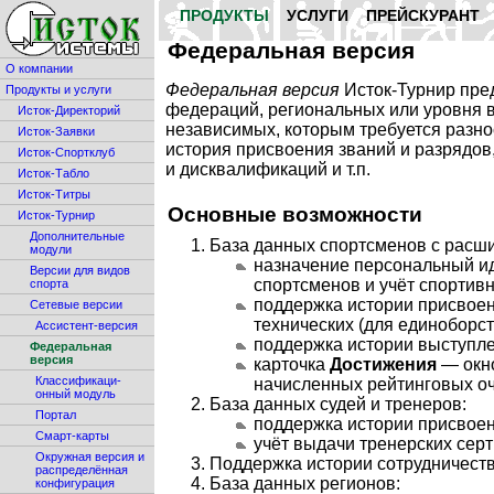
ПРОДУКТЫ
УСЛУГИ
ПРЕЙСКУРАНТ
Федеральная версия
О компании
Федеральная версия
Исток-Турнир пре
Продукты и услуги
федераций, региональных или уровня в
Исток-Директорий
независимых, которым требуется разно
Исток-Заявки
история присвоения званий и разрядов
Исток-Спортклуб
и дисквалификаций и т.п.
Исток-Табло
Исток-Титры
Основные возможности
Исток-Турнир
Дополнительные
База данных спортсменов с расш
модули
назначение персональный и
Версии для видов
спортсменов и учёт спортив
спорта
поддержка истории присвоени
Сетевые версии
технических (для единоборст
Ассистент-версия
поддержка истории выступле
Федеральная
версия
карточка
Достижения
— окно
Классификаци-
начисленных рейтинговых оч
онный модуль
База данных судей и тренеров:
Портал
поддержка истории присвоен
Смарт-карты
учёт выдачи тренерских сер
Окружная версия и
Поддержка истории сотрудничеств
распределённая
База данных регионов:
конфигурация