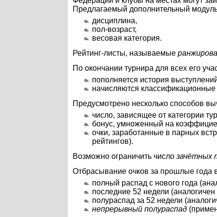
Федерации и клубы на местах могут з
Предлагаемый дополнительный модуль 
дисциплина,
пол-возраст,
весовая категория.
Рейтинг-листы, называемые
ранжиров
По окончании турнира для всех его уч
пополняется история выступлений 
начисляются классификационные о
Предусмотрено несколько способов вы
число, зависящее от категории тур
бонус, умноженный на коэффициен
очки, заработанные в парных встр
рейтингов).
Возможно ограничить число
зачётных 
Отбрасывание очков за прошлые года 
полный распад с нового года (ана
последние 52 недели (аналогичен
полураспад за 52 недели (аналог
непрерывный полураспад
(примен